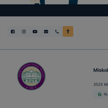
Misko
3525 Mi
CL