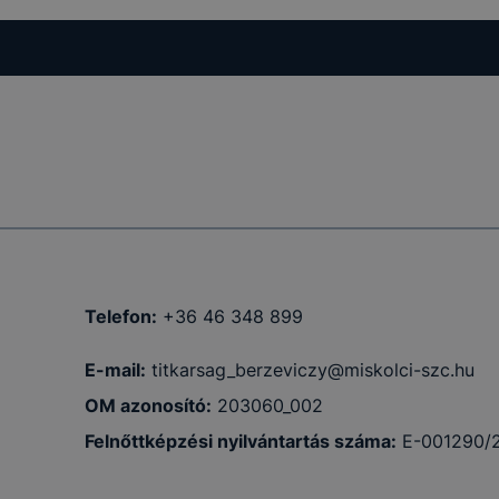
Telefon:
+36 46 348 899
E-mail:
titkarsag_berzeviczy@miskolci-szc.hu
OM azonosító:
203060_002
Felnőttképzési nyilvántartás száma:
E-001290/