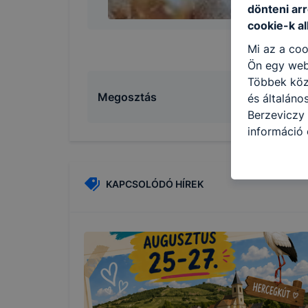
dönteni arr
cookie-k a
Mi az a coo
Ön egy web
Többek közö
Megosztás
és általáno
Berzeviczy 
információ 
felméréséve
így megtudh
ismét meglá
KAPCSOLÓDÓ HÍREK
tudja kika
beállításán
automatikus
Felhívjuk f
folyamatai
megakadályo
lesznek kép