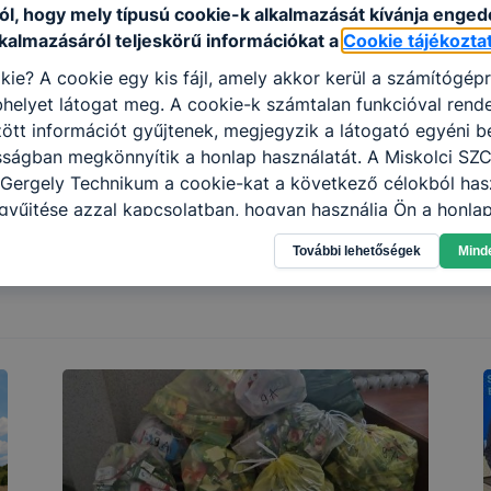
ól, hogy mely típusú cookie-k alkalmazását kívánja enged
lkalmazásáról teljeskörű információkat a
Cookie tájékozta
kie? A cookie egy kis fájl, amely akkor kerül a számítógép
helyet látogat meg. A cookie-k számtalan funkcióval rend
tt információt gyűjtenek, megjegyzik a látogató egyéni beá
sságban megkönnyítik a honlap használatát. A Miskolci SZ
Gergely Technikum a cookie-kat a következő célokból hasz
gyűjtése azzal kapcsolatban, hogyan használja Ön a honla
l, hogy a honlap melyik részeit látogatja, vagy használja l
További lehetőségek
Mind
atjuk, hogyan biztosítsunk Önnek még jobb felhasználói é
togatja oldalunkat, honlap fejlesztése. Hogyan ellenőrizhe
pcsolni a cookie-kat? Minden modern böngésző engedélyezi
ak a változtatását. A legtöbb böngésző alapértelmezettkén
an elfogadja a cookie-kat, de ezek általában megváltozta
igyelmét, hogy mivel a cookie-k célja honlapunk használha
nak megkönnyítése vagy lehetővé tétele, a cookie-k alkal
zása vagy törlése által előfordulhat, hogy felhasználóink
esek honlapunk funkcióinak teljes körű használatára, vagy