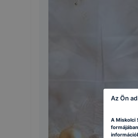
Az Ön ad
A Miskolci
formájában
információ