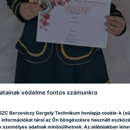
atainak védelme fontos számunkra
 SZC Berzeviczy Gergely Technikum honlapja cookie-k (sü
 információkat tárol az Ön böngészésre használt eszköz
k személyes adatnak minősülhetnek. Az alábbiakban leh