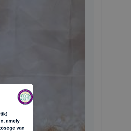
tik)
én, amely
etősége van