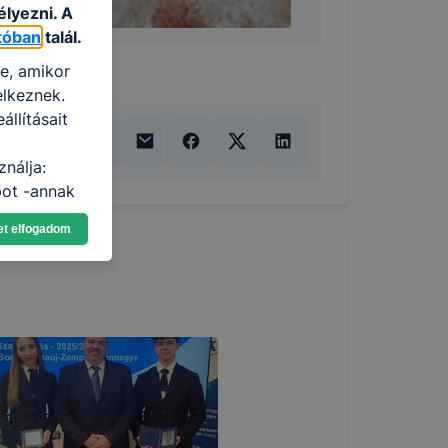
élyezni. A
tóban
talál.
re, amikor
elkeznek.
llításait
C
nálja:
pot -annak
eginkább,
et elfogadom
lményt, ha
ti és hogyan
 a cookie-k
t
thatók.
tóságának és
mazásának
 nem
 a honlap a