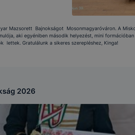
yar Mazsorett Bajnokságot Mosonmagyaróváron. A Miskolc
nulója, aki egyéniben második helyezést, mini formációban 
ők lettek. Gratulálunk a sikeres szerepléshez, Kinga!
kság 2026