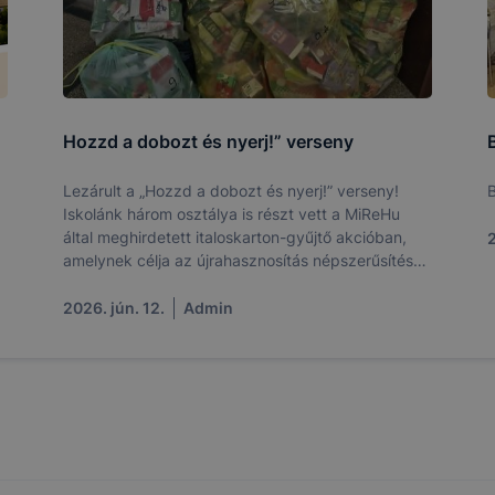
 eltérően fog működni böngészőjében.
Hozzd a dobozt és nyerj!” verseny
Lezárult a „Hozzd a dobozt és nyerj!” verseny!
B
Iskolánk három osztálya is részt vett a MiReHu
által meghirdetett italoskarton-gyűjtő akcióban,
2
amelynek célja az újrahasznosítás népszerűsítése
és a környezettudatos gondolkodás erősítése volt.
2026. jún. 12.
Admin