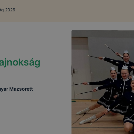
ág 2026
ajnokság
gyar Mazsorett