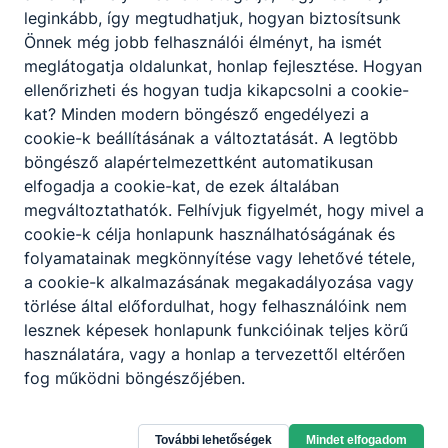
leginkább, így megtudhatjuk, hogyan biztosítsunk
A kursus célja: megérteni az AI elveit és
Önnek még jobb felhasználói élményt, ha ismét
potenciálját a tanításában és tanulásában;
meglátogatja oldalunkat, honlap fejlesztése. Hogyan
alkalmazni AI eszközöket és technikákat; értékelje
ellenőrizheti és hogyan tudja kikapcsolni a cookie-
az AI hatását a CLIL tanulási eredményekre, és
kat? Minden modern böngésző engedélyezi a
konstruktív visszajelzést adjon; reflektáljon az
cookie-k beállításának a változtatását. A legtöbb
iskola CLIL programjára és saját tantanítási
böngésző alapértelmezettként automatikusan
gyakorlatára, hogy azonosítsa a fejlesztésre
elfogadja a cookie-kat, de ezek általában
szoruló területeket; vegyenek részt az
megváltoztathatók. Felhívjuk figyelmét, hogy mivel a
együttműködési megbeszélésekben a társaikkal a
cookie-k célja honlapunk használhatóságának és
pedagógusok, tapasztalatok és jógyakorlatok
folyamatainak megkönnyítése vagy lehetővé tétele,
megosztása; erősítik a bizalmukat abban, hogy
a cookie-k alkalmazásának megakadályozása vagy
AI-t személyes és intézményi céljaik elérésére
törlése által előfordulhat, hogy felhasználóink nem
használják.
lesznek képesek honlapunk funkcióinak teljes körű
használatára, vagy a honlap a tervezettől eltérően
Understand the principles and potential of AI
fog működni böngészőjében.
in CLIL teaching and learning;
Apply AI tools and techniques to develop
impactful and engaging CLIL units and
További lehetőségek
Mindet elfogadom