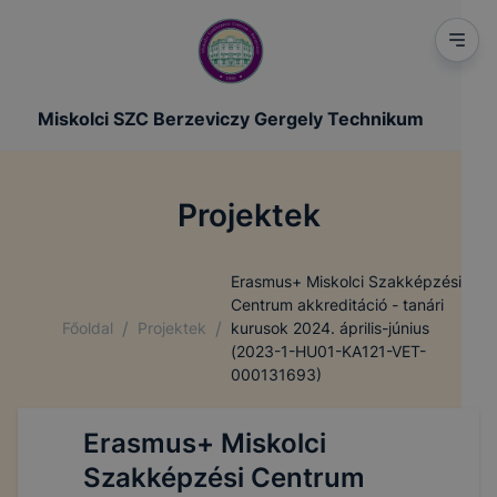
Miskolci SZC Berzeviczy Gergely Technikum
Projektek
Erasmus+ Miskolci Szakképzési
Centrum akkreditáció - tanári
/
/
Főoldal
Projektek
kurusok 2024. április-június
(2023-1-HU01-KA121-VET-
000131693)
Erasmus+ Miskolci
Szakképzési Centrum