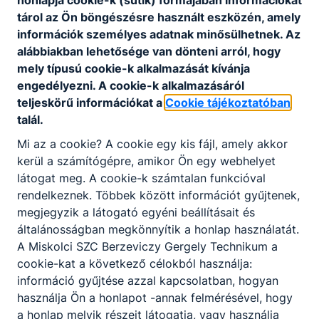
based, and competency-based learning;
tárol az Ön böngészésre használt eszközén, amely
Create assessments that accurately measure
információk személyes adatnak minősülhetnek. Az
student learning in these different approaches;
alábbiakban lehetősége van dönteni arról, hogy
Collaborate with other educators to share
mely típusú cookie-k alkalmazását kívánja
best practices and resources for incorporating
engedélyezni. A cookie-k alkalmazásáról
these approaches into their teaching practice;
teljeskörű információkat a
Cookie tájékoztatóban
Evaluate the effectiveness of teaching
talál.
practices using project-based, thinking-based,
problem-based, and competency-based
Mi az a cookie? A cookie egy kis fájl, amely akkor
learning approaches.
kerül a számítógépre, amikor Ön egy webhelyet
látogat meg. A cookie-k számtalan funkcióval
rendelkeznek. Többek között információt gyűjtenek,
Kurzus neve:
Exploring the fundamentals and
megjegyzik a látogató egyéni beállításait és
practical applications of AI in the context of CLIL
általánosságban megkönnyítik a honlap használatát.
A Miskolci SZC Berzeviczy Gergely Technikum a
Kurzus helyszíne: Firenze, Olaszország
cookie-kat a következő célokból használja:
Kursus időpontja: 2024.05.05.-2024.05.12.
információ gyűjtése azzal kapcsolatban, hogyan
használja Ön a honlapot -annak felmérésével, hogy
Résztvevők: Szigeti-Farkas Ágnes, Visnyovszky
a honlap melyik részeit látogatja, vagy használja
Judit