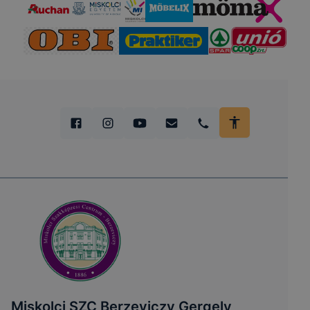
Miskolci SZC Berzeviczy Gergely