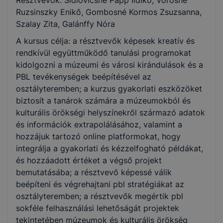
Résztvevők: Sidlovicsné Papp Ildikó, Vörösné
Ruzsinszky Enikő, Gombosné Kormos Zsuzsanna,
Szalay Zita, Galánffy Nóra
A kursus célja: a résztvevők képesek kreatív és
rendkívül együttműködő tanulási programokat
kidolgozni a múzeumi és városi kirándulások és a
PBL tevékenységek beépítésével az
osztályteremben; a kurzus gyakorlati eszközöket
biztosít a tanárok számára a múzeumokból és
kulturális örökségi helyszínekről származó adatok
és információk extrapolálásához, valamint a
hozzájuk tartozó online platformokat, hogy
integrálja a gyakorlati és kézzelfogható példákat,
és hozzáadott értéket a végső projekt
bemutatásába; a résztvevő képessé válik
beépíteni és végrehajtani pbl stratégiákat az
osztályteremben; a résztvevők megértik pbl
sokféle felhasználási lehetőságát projektek
tekintetében múzeumok és kulturális örökség