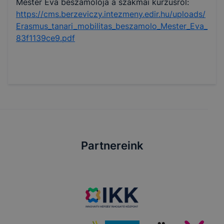
Mester Éva beszámolója a szakmai kurzusról:
https://cms.berzeviczy.intezmeny.edir.hu/uploads/
Erasmus_tanari_mobilitas_beszamolo_Mester_Eva_
83f1139ce9.pdf
Partnereink