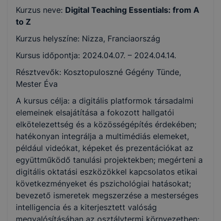
Kurzus neve:
Digital Teaching Essentials: from A
to Z
Kurzus helyszíne: Nizza, Franciaország
Kursus időpontja: 2024.04.07. – 2024.04.14.
Résztvevők: Kosztopuloszné Gégény Tünde,
Mester Éva
A kursus célja: a digitális platformok társadalmi
elemeinek elsajátítása a fokozott hallgatói
elkötelezettség és a közösségépítés érdekében;
hatékonyan integrálja a multimédiás elemeket,
például videókat, képeket és prezentációkat az
együttműködő tanulási projektekben; megérteni a
digitális oktatási eszközökkel kapcsolatos etikai
következményeket és pszichológiai hatásokat;
bevezető ismeretek megszerzése a mesterséges
intelligencia és a kiterjesztett valóság
megvalósításában az osztálytermi környezetben;